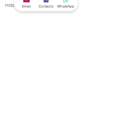
más efectiva.
Email
Contacto
WhatsApp
Si estás considerando prepararte 
para una oposición, te animamos a 
que te matricules con nosotros y 
descubras todas las posibilidades 
que 
CET Oposiciones
 te ofrece, así 
que no esperes más y empieza hoy 
mismo a dar un giro a tu carrera 
profesional, consiguiendo un puesto 
público para toda la vida.
Más información
CET OPOSICIONES