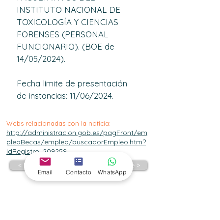
INSTITUTO NACIONAL DE 
TOXICOLOGÍA Y CIENCIAS 
FORENSES
 (PERSONAL 
FUNCIONARIO). (BOE de 
14/05/2024). 
Fecha límite de presentación 
de instancias: 11/06/2024.
Webs relacionadas con la noticia:
http://administracion.gob.es/pagFront/em
pleoBecas/empleo/buscadorEmpleo.htm?
idRegistro=209259
< Previo
Siguiente >
Email
Contacto
WhatsApp
Suscríbete para estar
informado de todas las