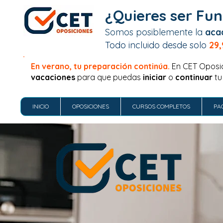
¿Quieres ser Fun
Somos posiblemente la
aca
Todo incluido desde solo
29,
En verano, tu preparación continúa.
En CET Oposi
vacaciones
para que puedas
iniciar
o
continuar
tu
INICIO
OPOSICIONES
CURSOS COMPLETOS
PA