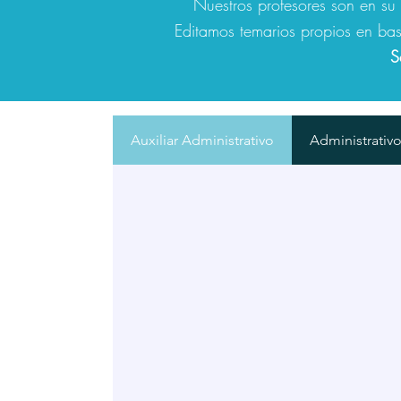
Nuestros profesores son en s
Editamos temarios propios en bas
S
Auxiliar Administrativo
Administrativ