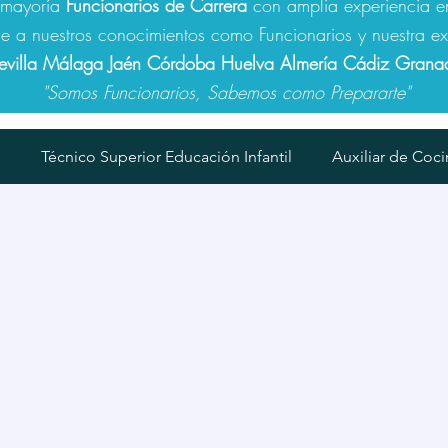
u mayoría
Funcionarios de Carrera
con amplia experiencia e
e a nuestros conocimientos como Funcionarios y nuestra ex
evilla Málaga Jaén Córdoba Huelva Almería Cádiz Grana
"Somos Funcionarios, Sabemos como Prepararte"
o
Técnico Superior Educación Infantil
Auxiliar de Coci