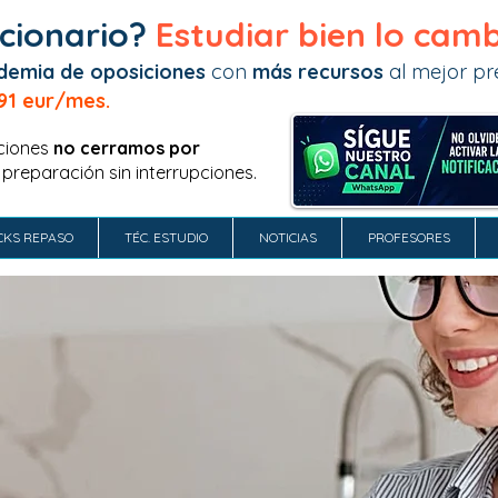
cionario?
Estudiar bien lo camb
demia de oposiciones
con
más recursos
al mejor pre
91 eur/mes.
ciones
no
cerramos por
 preparación sin interrupciones.
CKS REPASO
TÉC. ESTUDIO
NOTICIAS
PROFESORES