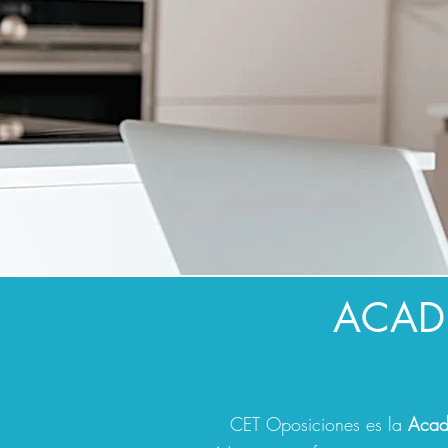
ACAD
CET Oposiciones es la
Aca