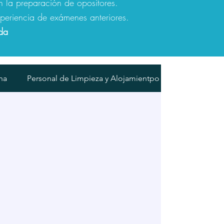
n la preparación de opositores.
periencia de exámenes anteriores.
da
na
Personal de Limpieza y Alojamientpo