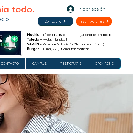
ia todo.
Iniciar sesión
cio.
Contacto
Inscripciones
Madrid
– Pº de la Castellana, 141 (Oficina telemática)
Toledo
– Avda. Irlanda, 1
Sevilla
– Plaza de Villasís, 1 (Oficina telemática)
Burgos
- Luna, 72 (Oficina telemática)
CONTACTO
CAMPUS
TEST GRATIS
OPOKRONO