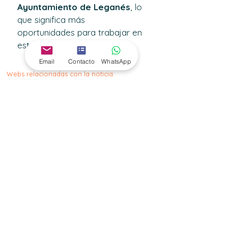
Ayuntamiento de Leganés
, lo 
que significa más 
oportunidades para trabajar en 
esta institución.
Email
Contacto
WhatsApp
Webs relacionadas con la noticia:
https://www.leganes.org/
< Previo
Siguiente >
Suscríbete para estar
informado de todas las
convocatorias !!!
Email
Acepto la política de privacidad