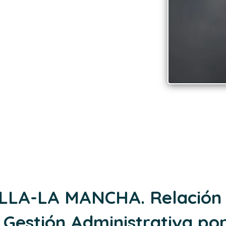
elación de
del segundo
de Gestión
ativa por
 interna.
LLA-LA MANCHA. Relación 
 Gestión Administrativa po