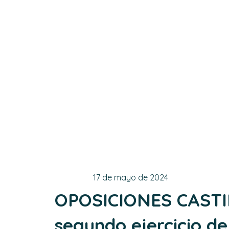
MANCHA. R
aprobados 
ejercicio 
Administr
promoción
17 de mayo de 2024
OPOSICIONES CASTI
segundo ejercicio de