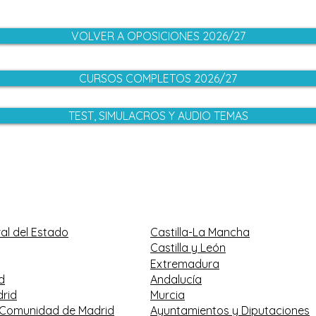
VOLVER A OPOSICIONES 2026/27
CURSOS COMPLETOS 2026/27
TEST, SIMULACROS Y AUDIO TEMAS
al del Estado
Castilla-La Mancha
Castilla y León
Extremadura
d
Andalucía
rid
Murcia
 Comunidad de Madrid
Ayuntamientos y Diputaciones