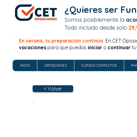
¿Quieres ser Fun
Somos posiblemente la
aca
Todo incluido desde solo
29,
En verano, tu preparación continúa.
En CET Oposi
vacaciones
para que puedas
iniciar
o
continuar
tu
INICIO
OPOSICIONES
CURSOS COMPLETOS
PA
< Volver
OPOSICIONES