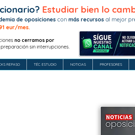
cionario?
Estudiar bien lo camb
demia de oposiciones
con
más recursos
al mejor pre
91 eur/mes.
ciones
no
cerramos por
 preparación sin interrupciones.
CKS REPASO
TÉC. ESTUDIO
NOTICIAS
PROFESORES
 CASTILLA-LA