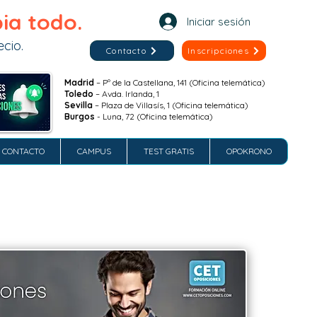
ia todo.
Iniciar sesión
cio.
Contacto
Inscripciones
Madrid
– Pº de la Castellana, 141 (Oficina telemática)
Toledo
– Avda. Irlanda, 1
Sevilla
– Plaza de Villasís, 1 (Oficina telemática)
Burgos
- Luna, 72 (Oficina telemática)
CONTACTO
CAMPUS
TEST GRATIS
OPOKRONO