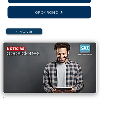
OPOKRONO
< Volver
OPOSICIONES
DIPUTACIÓN GENERAL
DE ARAGÓN (DGA): 716