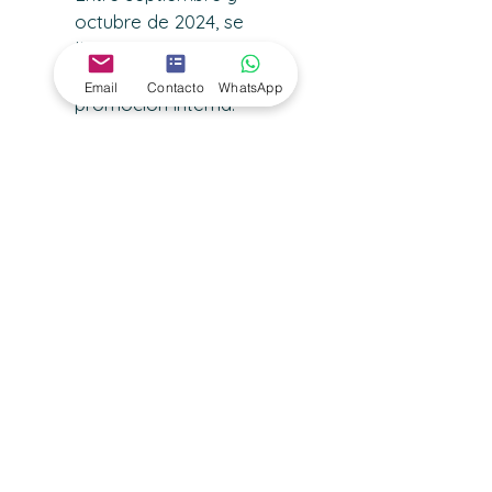
octubre de 2024, se 
llevarán a cabo las 
convocatorias de 
Email
Contacto
WhatsApp
promoción interna.
Y eso no es todo, habrá 
continuidad ya que la Oferta de 
Empleo Público de 2023 ya se 
ha publicado e incluye 843 
plazas, y queda pendiente la de 
2024. Se prevé que estas se 
convocarán en el primer 
trimestre de 2025 de manera 
conjunta.  
Para mantenerte informado 
sobre todas las novedades del 
calendario, suscríbete a nuestra 