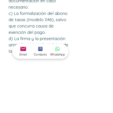
documentación en caso 
necesario.
c) La formalización del abono 
de tasas (modelo 046), salvo 
que concurra causa de
exención del pago.
d) La firma y la presentación 
ante el registro electrónico de 
la solicitud.
Email
Contacto
WhatsApp
Webs relacionadas con la noticia:
https://www.juntadeandalucia.es/boja/20
24/191/25
< Previo
Siguiente >
Suscríbete para estar
informado de todas las