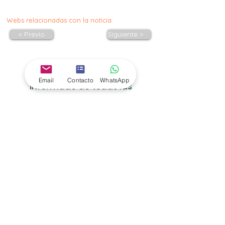
Webs relacionadas con la noticia:
< Previo
Siguiente >
Suscríbete para estar
Email
Contacto
WhatsApp
informado de todas las
convocatorias !!!
Email
Acepto la política de privacidad
Al marcar la casilla de aceptación, declaras haber
leído y aceptado las condiciones de uso y la
política de privacidad de CET Oposiciones.
Aceptar