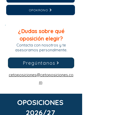
OPOKRONO
¿Dudas sobre qué
oposición elegir?
Contacta con nosotros y te
asesoramos personalmente.
Pregúntanos
cetoposiciones@cetoposiciones.co
m
OPOSICIONES
2026/27