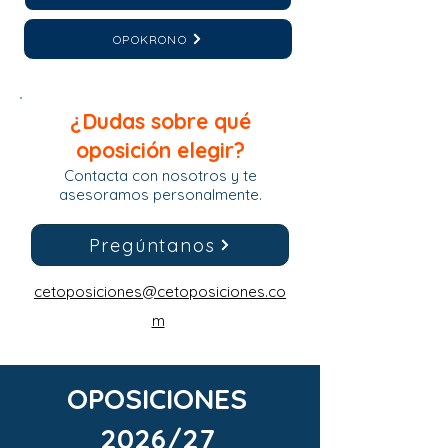
OPOKRONO
¿Dudas sobre qué
oposición elegir?
Contacta con nosotros y te
asesoramos personalmente.
Pregúntanos
cetoposiciones@cetoposiciones.co
m
OPOSICIONES
2026/27