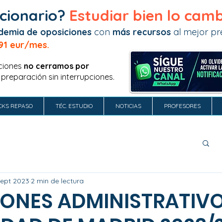
cionario?
Estudiar bien lo camb
demia de oposiciones
con
más recursos
al mejor pre
91 eur/mes.
ciones
no
cerramos por
 preparación sin interrupciones.
CKS REPASO
TÉC. ESTUDIO
NOTICIAS
PROFESORES
sept 2023
2 min de lectura
IONES ADMINISTRATIV