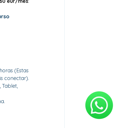
60 eur/mes
: 
urso
 horas (Estas 
s conectar).
 Tablet, 
a. 