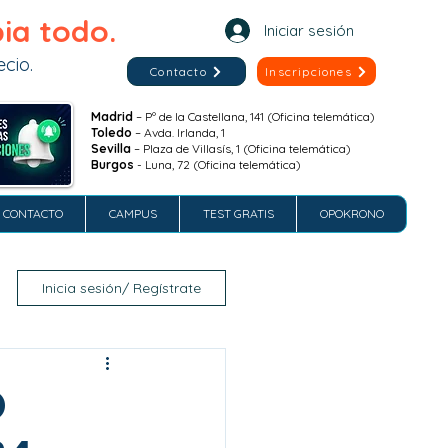
ia todo.
Iniciar sesión
cio.
Contacto
Inscripciones
Madrid
– Pº de la Castellana, 141 (Oficina telemática)
Toledo
– Avda. Irlanda, 1
Sevilla
– Plaza de Villasís, 1 (Oficina telemática)
Burgos
- Luna, 72 (Oficina telemática)
CONTACTO
CAMPUS
TEST GRATIS
OPOKRONO
Inicia sesión/ Regístrate
O