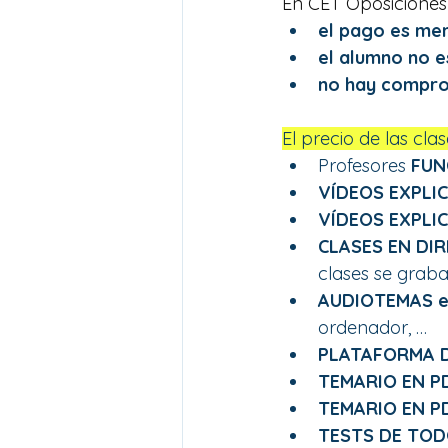
En CET Oposiciones
el pago es me
el alumno no e
no hay compro
El precio de las cla
Profesores
 FUN
VÍDEOS EXPLI
VÍDEOS EXPLI
CLASES EN DI
clases se grab
AUDIOTEMAS e
ordenador, …
PLATAFORMA D
TEMARIO EN P
TEMARIO EN P
TESTS DE TOD