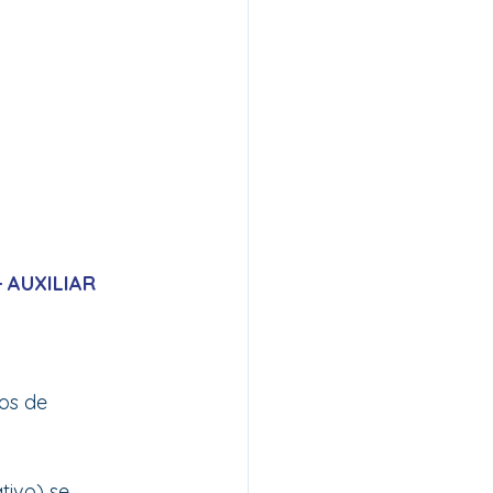
AUXILIAR 
os de 
tivo) se 