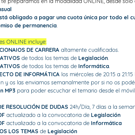
 te preparamos en la modalidad ONLINE, desde solo 
nsual
stá obligado a pagar una cuota única por todo el c
miso de permanencia
.
ses ONLINE incluye:
CIONAIOS DE CARRERA 
altamente cualificados.
CATIVOS
 de todos los temas de 
Legislación
.
CATIVOS
 de todos los temas de 
Informática
. 
RECTO DE INFORMÁTICA
 los miércoles de 20:15 a 21:15
an y os las enviamos semanalmente por si no os podéi
n MP3
 para poder escuchar el temario desde el móvil,
E RESOLUCIÓN DE DUDAS 
24h/Día, 7 días a la seman
DF
 actualizado a la convocatoria de 
Legislación
DF 
actualizado a la convocatoria de 
Informática
OS LOS TEMAS 
de 
Legislación