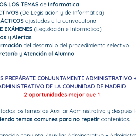
OS LOS TEMAS
 de 
Informática
CTIVOS 
(De Legislación y de Informática)
RÁCTICOS
 ajustados a la convocatoria
E EXÁMENES
 (Legislación e Informática)
sos 
y 
Alertas 
ormación 
del desarrollo del procedimiento selectivo
retaría 
y 
Atención al Alumno
S PREPÁRATE CONJUNTAMENTE ADMINISTRATIVO + 
ADMINISTRATIVO DE LA COMUNIDAD DE MADRID
2 oportunidades mejor que 1
todos los temas de Auxiliar Administrativo y después l
iendo temas comunes para no repetir 
contenidos. 
aración conjunta  (Auxiliar Adminsitrativo + Administra