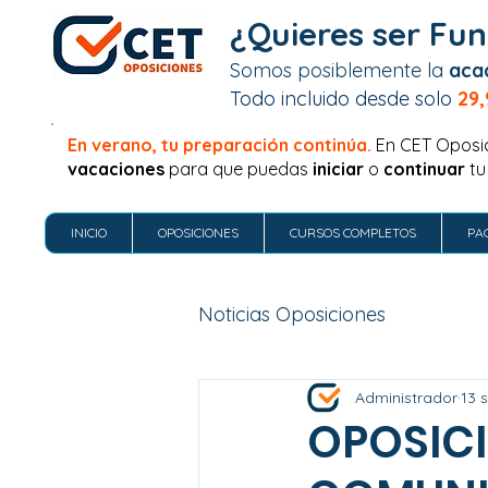
¿Quieres ser Fun
Somos posiblemente la
aca
Todo incluido desde solo
29,
En verano, tu preparación continúa.
En CET Oposi
vacaciones
para que puedas
iniciar
o
continuar
tu
INICIO
OPOSICIONES
CURSOS COMPLETOS
PA
Noticias Oposiciones
Administrador
13 
OPOSIC