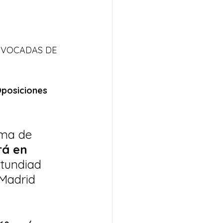
NVOCADAS DE 
posiciones 
ema de 
rá en 
rtundiad 
Madrid 