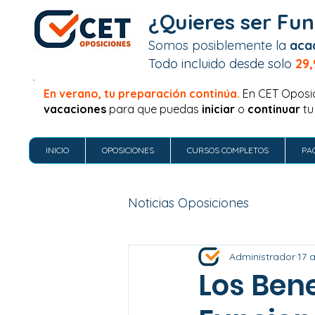
¿Quieres ser Fun
Somos posiblemente la
aca
Todo incluido desde solo
29,
En verano, tu preparación continúa.
En CET Oposi
vacaciones
para que puedas
iniciar
o
continuar
tu
INICIO
OPOSICIONES
CURSOS COMPLETOS
PA
Noticias Oposiciones
Administrador
17 
Los Bene