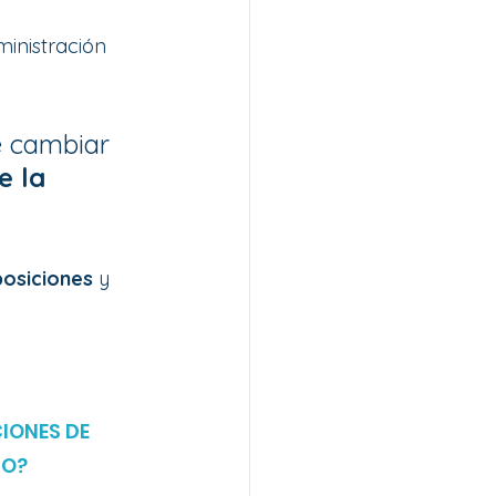
inistración 
e cambiar 
e la 
osiciones
 y 
IONES DE 
DO?