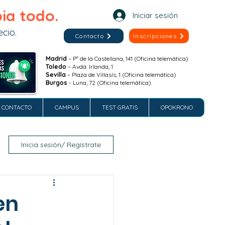
ia todo.
Iniciar sesión
cio.
Contacto
Inscripciones
Madrid
– Pº de la Castellana, 141 (Oficina telemática)
Toledo
– Avda. Irlanda, 1
Sevilla
– Plaza de Villasís, 1 (Oficina telemática)
Burgos
- Luna, 72 (Oficina telemática)
CONTACTO
CAMPUS
TEST GRATIS
OPOKRONO
Inicia sesión/ Regístrate
en