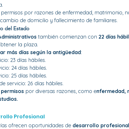
a.
 permisos por razones de enfermedad, matrimonio, n
, cambio de domicilio y fallecimiento de familiares.
vo del Estado
Administrativos
 también comienzan con 
22 días hábi
btener la plaza.
ar más días según la antigüedad
:
cio: 23 días hábiles.
cio: 24 días hábiles.
cio: 25 días hábiles.
e servicio: 26 días hábiles.
 
permisos
 por diversas razones, como e
nfermedad, 
studios.
rollo Profesional
as ofrecen oportunidades de 
desarrollo profesiona