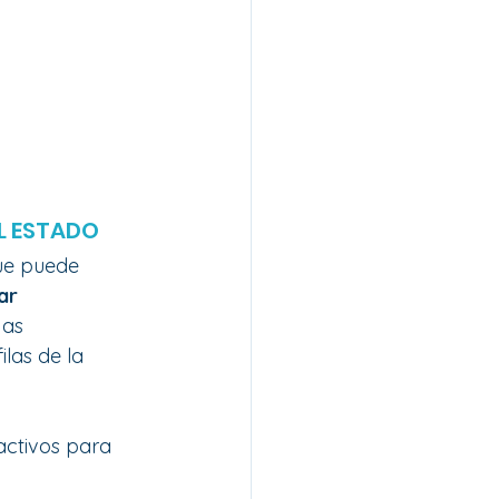
L ESTADO
ue puede 
ar 
as 
ilas de la 
activos para 