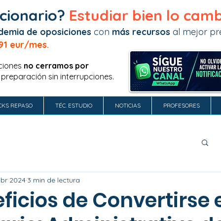
cionario?
Estudiar bien lo camb
demia de oposiciones
con
más recursos
al mejor pre
91 eur/mes.
ciones
no
cerramos por
 preparación sin interrupciones.
CKS REPASO
TÉC. ESTUDIO
NOTICIAS
PROFESORES
abr 2024
3 min de lectura
ficios de Convertirse 