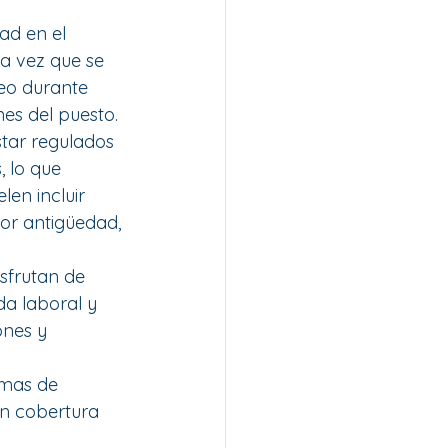
ad en el 
a vez que se 
eo durante 
es del puesto.
star regulados 
, lo que 
en incluir 
or antigüedad, 
sfrutan de 
ida laboral y 
nes y 
emas de 
an cobertura 