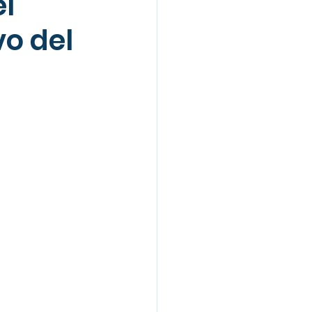
el
vo del