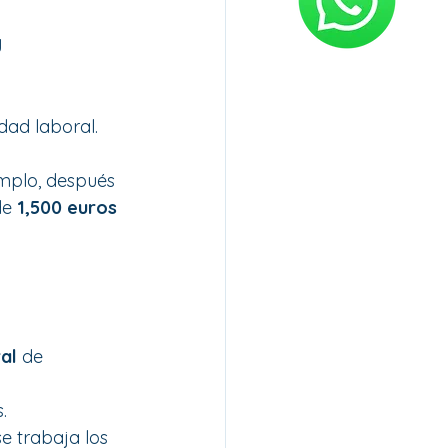
y 
dad laboral. 
mplo, después 
de 
1,500 euros 
al
 de 
.
e trabaja los 