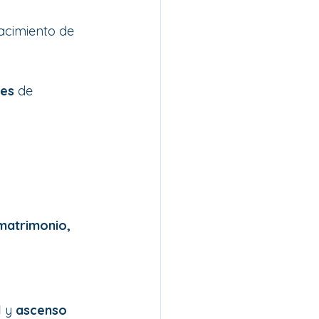
acimiento de 
les
 de 
matrimonio, 
l
 y 
ascenso