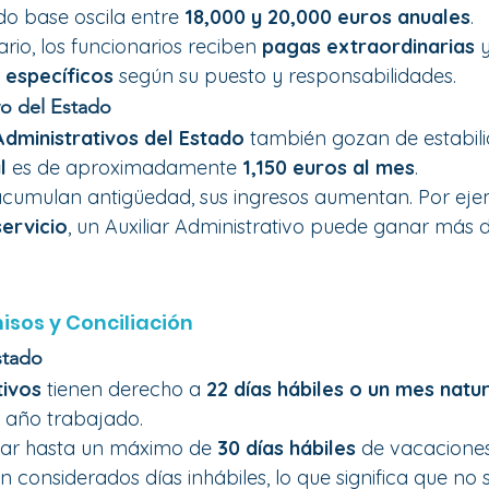
do base oscila entre 
18,000 y 20,000 euros anuales
.
rio, los funcionarios reciben 
pagas extraordinarias
 
específicos
 según su puesto y responsabilidades.
vo del Estado
Administrativos del Estado
 también gozan de estabili
l
 es de aproximadamente 
1,150 euros al mes
.
cumulan antigüedad, sus ingresos aumentan. Por eje
servicio
, un Auxiliar Administrativo puede ganar más 
isos y Conciliación
stado
tivos
 tienen derecho a 
22 días hábiles o un mes natur
 año trabajado.
ar hasta un máximo de 
30 días hábiles
 de vacaciones
 considerados días inhábiles, lo que significa que no s