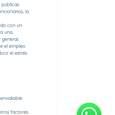
 públicas 
cionarios, lo 
ado con un 
ra una 
r general.
ce el empleo 
ir el estrés 
 envidiable. 
tros factores. 