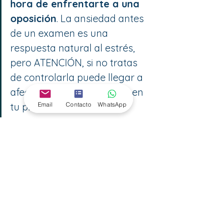
hora de enfrentarte a una 
oposición
. La ansiedad antes 
de un examen es una 
respuesta natural al estrés, 
pero ATENCIÓN, si no tratas 
de controlarla puede llegar a 
afectar de forma negativa en 
Email
Contacto
WhatsApp
tu proceso.
Recuerda que para poder gestionar 
la ansiedad es importante tener 
claras las estrategias anteriores.
Más información
CET OPOSICIONES