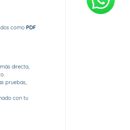
iados como 
PDF
más directa, 
o.
as pruebas, 
nado con tu 