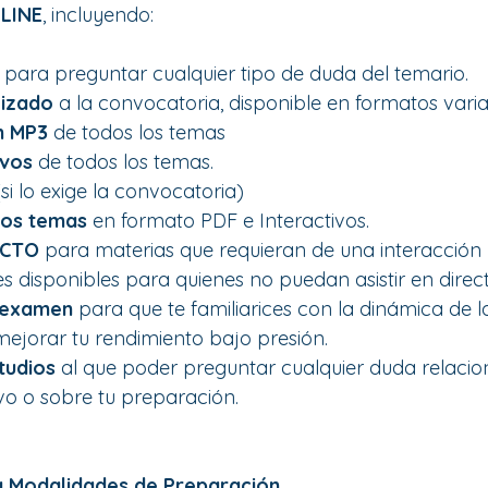
LINE
, incluyendo:
 
para preguntar cualquier tipo de duda del temario.
lizado
 a la convocatoria, disponible en formatos var
n MP3
 de todos los temas
ivos
 de todos los temas.
(si lo exige la convocatoria)
los temas
 en formato PDF e Interactivos.
ECTO
 para materias que requieran de una interacción 
 disponibles para quienes no puedan asistir en direct
 examen
 para que te familiarices con la dinámica de l
ejorar tu rendimiento bajo presión.
tudios
 al que poder preguntar cualquier duda relacio
vo o sobre tu preparación.
y Modalidades de Preparación