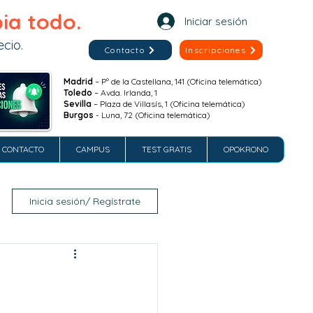
ia todo.
Iniciar sesión
cio.
Contacto
Inscripciones
Madrid
– Pº de la Castellana, 141 (Oficina telemática)
Toledo
– Avda. Irlanda, 1
Sevilla
– Plaza de Villasís, 1 (Oficina telemática)
Burgos
- Luna, 72 (Oficina telemática)
CONTACTO
CAMPUS
TEST GRATIS
OPOKRONO
Inicia sesión/ Regístrate