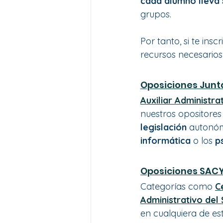
cada alumno lleva 
grupos.
Por tanto, si te insc
recursos necesario
Oposiciones Junta
Auxiliar Administra
nuestros opositores
legislación 
autonóm
informática 
o los 
p
Oposiciones SAC
Categorías como 
C
Administrativo del
en cualquiera de es