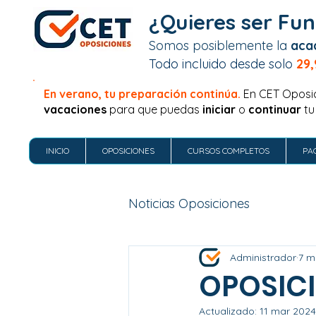
¿Quieres ser Fun
Somos posiblemente la
aca
Todo incluido desde solo
29,
En verano, tu preparación continúa.
En CET Oposi
vacaciones
para que puedas
iniciar
o
continuar
tu
INICIO
OPOSICIONES
CURSOS COMPLETOS
PA
Noticias Oposiciones
Administrador
7 m
OPOSIC
Actualizado:
11 mar 2024