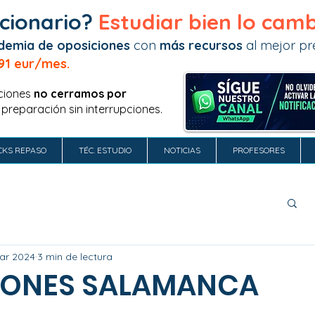
cionario?
Estudiar bien lo camb
demia de oposiciones
con
más recursos
al mejor pre
91 eur/mes.
ciones
no
cerramos por
 preparación sin interrupciones.
CKS REPASO
TÉC. ESTUDIO
NOTICIAS
PROFESORES
ar 2024
3 min de lectura
IONES SALAMANCA