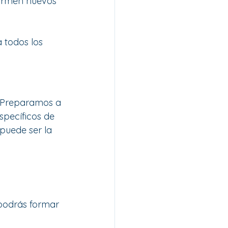
formen nuevos 
a todos los 
… Preparamos a 
specíficos de 
puede ser la 
 
 podrás formar 