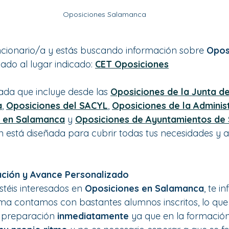
Oposiciones Salamanca
uncionario/a y estás buscando información sobre 
Opos
gado al lugar indicado: 
CET Oposiciones
ada que incluye desde las 
Oposiciones de la Junta de 
a
, 
Oposiciones del SACYL
, 
Oposiciones de la Adminis
o en Salamanca
y 
Oposiciones de Ayuntamientos de
 está diseñada para cubrir todas tus necesidades y a
ración y Avance Personalizado
téis interesados en 
Oposiciones en Salamanca
, te 
ma contamos con bastantes alumnos inscritos, lo que s
 preparación 
inmediatamente
 ya que en la formació