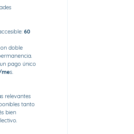
ades 
ccesible: 
60 
con doble 
permanencia.
n un pago único 
r/me
s.
s relevantes 
ponibles tanto 
s bien 
ectivo.