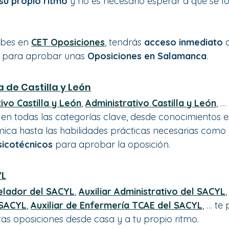
su propio ritmo
 y no es necesario esperar a que se 
ribes en 
CET Oposiciones
, tendrás 
acceso inmediato
 
s para aprobar unas 
Oposiciones en Salamanca
.
 de Castilla y León
tivo Castilla y León
, 
Administrativo Castilla y León
, 
 en todas las categorías clave, desde conocimientos e
ica hasta las habilidades prácticas necesarias como 
sicotécnicos 
para aprobar la oposición.
YL
elador del SACYL
, 
Auxiliar Administrativo del SACYL
,
 SACYL
, 
Auxiliar de Enfermería TCAE del SACYL
, … te
tas oposiciones desde casa y a tu propio ritmo.