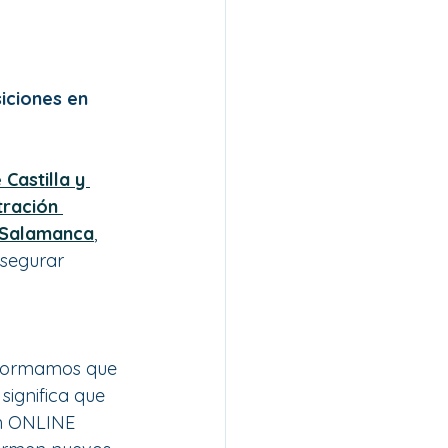
iciones en 
Castilla y 
tración 
 Salamanca
, 
segurar 
informamos que 
ignifica que 
n ONLINE 