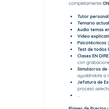
completamente 
ON
Tutor personal
Temario actua
Audio temas e
Video explicat
Psicotécnicos 
Test de todos 
Clases EN DIR
con grabaciones
Simulacros de
ayudándote a m
Jefatura de Es
proceso selecti
...
Planes de Precios 