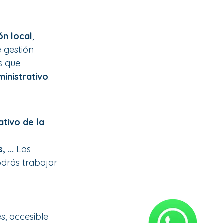
ón local
, 
 gestión 
s que 
inistrativo
.
ativo de la 
 ... 
Las 
odrás trabajar 
, accesible 