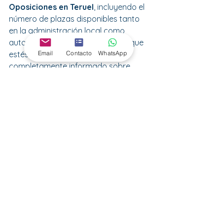
Oposiciones en Teruel
, incluyendo el 
número de plazas disponibles tanto 
en la administración local como 
autonómica. Nuestro objetivo es que 
Email
Contacto
WhatsApp
estés bien preparado y 
completamente informado sobre 
cada paso del proceso selectivo.
Compromiso con tu Éxito
Con un equipo de docentes expertos 
en cada área de conocimiento y 
funcionarios de carrera
, tendrás 
siempre a un 
tutor personal
 al que 
poder preguntar dudas de cualquier 
de las oposiciones que te prepares 
para 
Teruel 
capital o su provincia.
Además de los materiales de estudio 
y de un tutor personal, tendrás una 