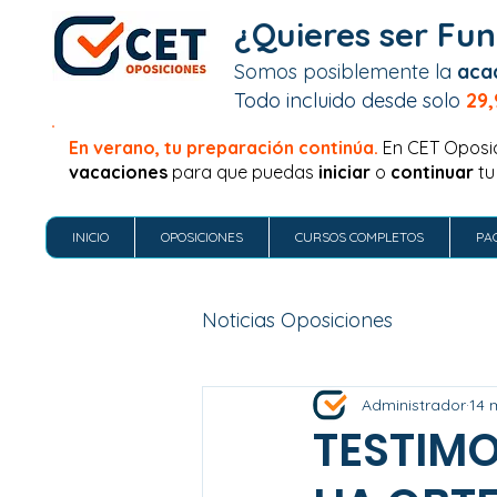
¿Quieres ser Fun
Somos posiblemente la
aca
Todo incluido desde solo
29,
En verano, tu preparación continúa.
En CET Oposi
vacaciones
para que puedas
iniciar
o
continuar
tu
INICIO
OPOSICIONES
CURSOS COMPLETOS
PA
Noticias Oposiciones
Administrador
14 
TESTIMO