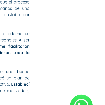
que el proceso 
 manos de una 
constaba por 
a academia se 
onales. Al ser 
me facilitaron 
eron toda la 
ue una buena 
eé un plan de 
tiva. 
Establecí 
me motivada y 