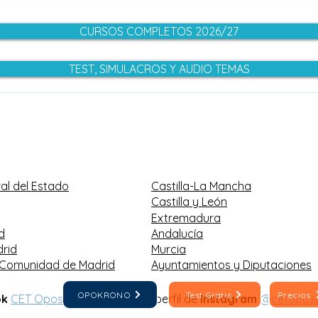
CURSOS COMPLETOS 2026/27
TEST, SIMULACROS Y AUDIO TEMAS
OPOSICIONES
OPO
ADMINISTRACIÓN GENERAL
2025
DEL ESTADO: PUBLICADA
la 
OFERTA EMPLEO PÚBLICO
2025
al del Estado
Castilla-La Mancha
Castilla y León
Extremadura
d
Andalucía
rid
Murcia
 Comunidad de Madrid
Ayuntamientos y Diputaciones
OPOKRONO
Test Gratis
Precios
ok
CET Oposiciones
y nuestro perfil de
Instagram
@cetoposi