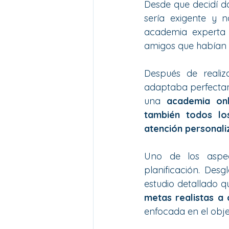
Desde que decidí da
sería exigente y 
academia experta
amigos que habían es
Después de realiz
adaptaba perfectam
una 
academia onl
también todos lo
atención personal
Uno de los aspec
planificación. Des
estudio detallado q
metas realistas a 
enfocada en el objet