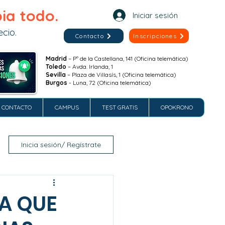
ia todo.
Iniciar sesión
cio.
Contacto
Inscripciones
Madrid
– Pº de la Castellana, 141 (Oficina telemática)
Toledo
– Avda. Irlanda, 1
Sevilla
– Plaza de Villasís, 1 (Oficina telemática)
Burgos
- Luna, 72 (Oficina telemática)
CONTACTO
CAMPUS
TEST GRATIS
OPOKRONO
Inicia sesión/ Regístrate
A QUE