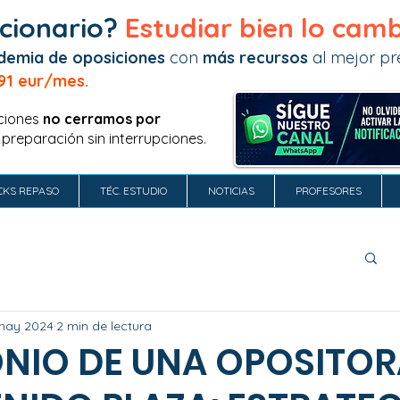
cionario?
Estudiar bien lo camb
demia de oposiciones
con
más recursos
al mejor pre
91 eur/mes.
ciones
no
cerramos por
 preparación sin interrupciones.
CKS REPASO
TÉC. ESTUDIO
NOTICIAS
PROFESORES
may 2024
2 min de lectura
NIO DE UNA OPOSITOR