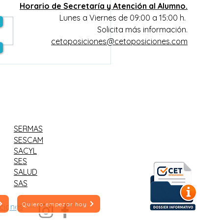
Horario de Secretaría y Atención al Alumno.
Lunes a Viernes de 09:00 a 15:00 h.
Solicita más información.
cetoposiciones@cetoposiciones.com
SICIONES SESCAM
: Publicada fecha de
convocatoria
SERMAS
SESCAM
SACYL
SES
SALUD
SAS
Quiero empezar hoy
ciones