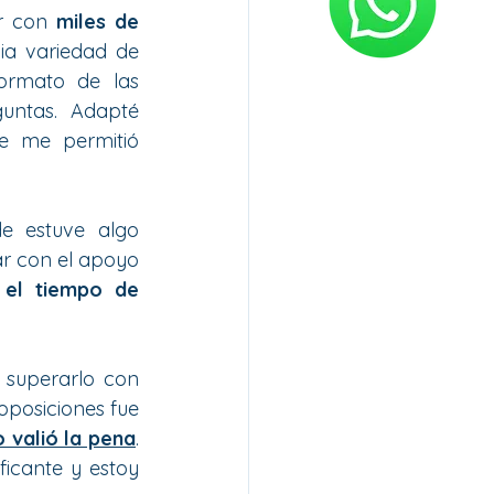
r con 
miles de 
. CET Oposiciones cuenta con una amplia variedad de 
ormato de las 
untas.  Adapté 
e me permitió 
 estuve algo 
r con el apoyo 
 el tiempo de 
superarlo con 
oposiciones fue 
 valió la pena
. 
icante y estoy 