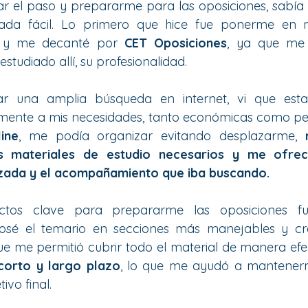
r el paso y prepararme para las oposiciones, sabía 
nada fácil. Lo primero que hice fue ponerme en
 y me decanté por 
CET Oposiciones
, ya que me 
tudiado allí, su profesionalidad.
ar una amplia búsqueda en internet, vi que est
ente a mis necesidades, tanto económicas como pers
ine
, me podía organizar evitando desplazarme, 
s materiales de estudio necesarios y me ofreci
izada y el acompañamiento que iba buscando.
tos clave para prepararme las oposiciones f
glosé el temario en secciones más manejables y cr
ue me permitió cubrir todo el material de manera efec
corto y largo plazo
, lo que me ayudó a mantener
ivo final.