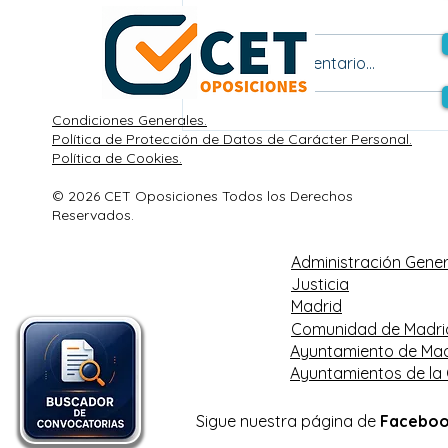
Escribir un comentario...
Condiciones Generales.
Oposiciones del Estado:
Política de Protección de Datos de Carácter Personal.
plazas, plazos, tasas y
Política de Cookies.
exámenes de Auxiliar
© 2026 CET Oposiciones Todos los Derechos
Administrativo,
Reservados.
Administrativo y GACE.
Administración Gener
Justicia
Madrid
Comunidad de Madri
Ayuntamiento de Mad
Ayuntamientos de la
Sigue nuestra página de
Facebo