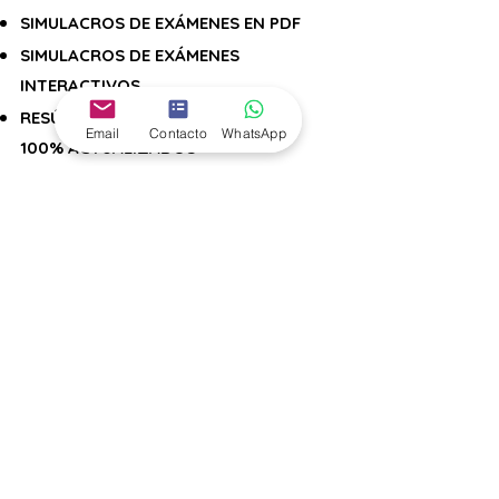
SIMULACROS DE EXÁMENES EN PDF
SIMULACROS DE EXÁMENES
INTERACTIVOS
RESÚMENES CLAROS, DIRECTOS Y
Email
Contacto
WhatsApp
100% ACTUALIZADOS
ESQUEMAS QUE TE AYUDARAN A
MEMORIZAR MÁS RÁPIDO Y SIN
AGOBIOS
INFOGRAFIAS PARA ENTENDER LO
COMPLEJO EN UN SOLO VISTAZO
Servicio de
Avisos
y
Alertas
importantes
por la Plataforma y por
WhatsApp.
Servicio de
Información
del desarrollo
del procedimiento selectivo.
Servicio de
Secretaría
y Atención al