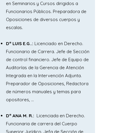
ropa. Operaciones de secado de la 
en Seminarios y Cursos dirigidos a
ropa. Selección de ropa limpia. Marcaje 
Funcionarios Públicos. Preparadora de
de ropa. Planchado: temperatura para 
Oposiciones de diversos cuerpos y
los distintos tejidos. Planchado manual. 
escalas.
El doblaje de la ropa.

Dª LUIS E.G..:
Licenciado en Derecho.
Tema 6. Higiene, tratamiento y 
Funcionario de Carrera. Jefe de Sección
manipulación de alimentos. Prevención 
de control financiero. Jefe de Equipo de
de las enfermedades alimentarias. 
Auditorías de la Gerencia de Atención
Lavado y pelado de los alimentos.

Integrada en la Intervención Adjunta.
Preparador de Oposiciones, Redactora
Tema 7. El local de cocina: Distribución, 
de números manuales y temas para
maquinaria, limpieza y conservación. El 
opositores, …
utillaje de cocina: descripción, 
utilización, limpieza, conservación, 
Dª ANA M. R.:
Licenciada en Derecho.
materiales de fabricación y 
Funcionaria de carrera del Cuerpo
propiedades de herramientas, 
Superior Jurídico. Jefa de Sección de