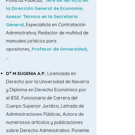
Políticas Públicas,
Jefe de Servicio en
accesorios para el traslado de los 
la Dirección General de Economía
,
mismos.

Asesor Técnico en la Secretaría
General
, Especialista en Contratación
Tema 4. Carga, descarga, transporte, 
Administrativa, Redactor de multitud de
empaquetado y ordenación de 
manuales jurídicos para
materiales: elementos mecánicos 
opositores,
Profesor de Universidad
,
simples y manuales.

...​​
Tema 5. Servicio de lavandería. 
Dª M EUGENIA A.P.
: Licenciada en
Selección de ropa sucia: clasificación 
Derecho por la Universidad de Navarra
de los diferentes tipos de ropa, previa 
y Diploma en Derecho Económico por
al proceso de lavado. Simbología del 
el IESE. Funcionaria de Carrera del
etiquetado de las prendas. Métodos y 
Cuerpo Superior Jurídico, Letrada de
técnicas de lavado. Conocimiento y uso 
Administraciones Públicas, Autora de
de productos específicos para el 
numerosos artículos y publicaciones
lavado, desinfección y cuidado de la 
sobre Derecho Administrativo. Ponente