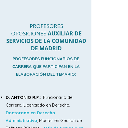
la categoría. Especial referencia a: 
Retirada y traslado de residuos 
biosanitarios y citotóxicos, químicos y 
tóxicos. Higiene postural. Riesgos de 
PROFESORES
OPOSICIONES
AUXILIAR DE
caídas.

SERVICIOS DE LA COMUNIDAD
DE MADRID
Tema 2. La limpieza y desinfección en 
centros públicos de la Comunidad de 
PROFESORES FUNCIONARIOS DE
Madrid y tareas de limpieza de patios, 
CARRERA QUE PARTICIPAN EN LA
jardines, viales, maquinaria, vehículos y 
ELABORACIÓN DEL TEMARIO:
cubos de basura. 
Conocimientos básicos sobre la 
utilización de productos y utensilios.

D. AN
TONIO R.P.:
Funcionario de
Carrera, Licenciado en Derecho,
Tema 3. Traslado de usuarios dentro de 
Doctorado en Derecho
centros públicos. Conocimientos 
Administrativo
, Master en Gestión de
básicos del manejo de utensilios y 