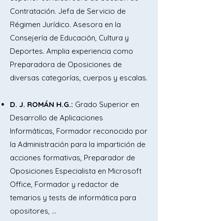
utensilios y batería de cocina.

Contratación. Jefa de Servicio de
Régimen Jurídico. Asesora en la
Tema 8. Montaje y servicios básicos de 
Consejería de Educación, Cultura y
comedores en centros públicos. 
Deportes. Amplia experiencia como
Distribución de alimentos en la cinta de 
Preparadora de Oposiciones de
emplatado.

diversas categorías, cuerpos y escalas.
Tema 9. El principio de igualdad entre 
D. J. ROMÁN H.G.:
Grado Superior en
mujeres y hombres. La tutela contra la 
Desarrollo de Aplicaciones
discriminación. El marco normativo para 
Informáticas, Formador reconocido por
la promoción de la igualdad de género 
la Administración para la impartición de
y para la protección integral contra la 
acciones formativas, Preparador de
violencia de género, la LGTBIfobia y la 
Oposiciones Especialista en Microsoft
discriminación por razón de orientación 
Office, Formador y redactor de
e identidad sexual. Especial referencia a 
temarios y tests de informática para
la Comunidad de Madrid.
opositores, …