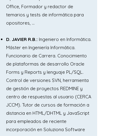
procedimiento de actuación ante una 
Office, Formador y redactor de
situación de violencia en el centro de 
temarios y tests de informática para
trabajo. Resolución de 27/03/2024, de 
opositores, …
la Dirección-Gerencia, del 
procedimiento para la certificación 
D. JAVIER R.B.:
Ingeniero en Informática.
negativa del Registro Central de 
Máster en Ingeniería Informática.
Delincuentes Sexuales y de Trata de 
Funcionario de Carrera. Conocimiento
Seres Humanos del personal de las 
de plataformas de desarrollo Oracle
instituciones sanitarias del Servicio de 
Forms y Reports y lenguaje PL/SQL.
Salud de Castilla-La Mancha.

Control de versiones SVN, herramienta
de gestión de proyectos REDMINE y
Tema 8.- Los documentos 
centro de respuestas al usuario (CERCA
administrativos: concepto y clases. 
JCCM). Tutor de cursos de formación a
Registro y archivo de documentos. 
distancia en HTML/DHTML y JavaScript
Formación del expediente 
para empleados de reciente
administrativo. Gestión de Documentos 
incorporación en Soluziona Software
en el Sector Público de la Junta de 