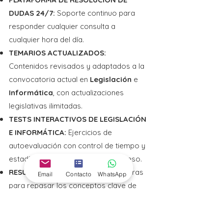
Normas generales. Clasificación del 
DUDAS 24/7:
Soporte continuo para
personal estatutario. Planificación y 
responder cualquier consulta a
ordenación del personal. Derechos y 
cualquier hora del día.
deberes. Adquisición y pérdida de la 
TEMARIOS ACTUALIZADOS:
condición de personal estatutario fijo.

Contenidos revisados y adaptados a la
convocatoria actual en
Legislación
e
Tema 15.- Estatuto Marco del personal 
Informática
, con actualizaciones
estatutario de los Servicios de Salud 
legislativas ilimitadas.
(II): Provisión de Plazas, selección y 
TESTS INTERACTIVOS DE LEGISLACIÓN
promoción interna. La selección de 
E INFORMÁTICA:
Ejercicios de
personal temporal en el Sescam. 
autoevaluación con control de tiempo y
Movilidad del personal. Carrera 
estadísticas para analizar tu progreso.
profesional. Retribuciones. Jornada de 
RESÚMENES CONCISOS:
Síntesis claras
trabajo, permisos y licencias. 
Email
Contacto
WhatsApp
para repasar los conceptos clave de
Situaciones del personal estatutario. 
manera rápida.
Régimen disciplinario. 
ESQUEMAS DETALLADOS:
Incompatibilidades. Representación, 