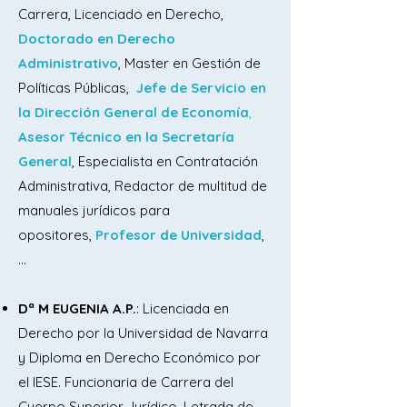
la Comunidad Autónoma. Estructura de 
Carrera, Licenciado en Derecho,
la Administración Regional. Ley de 
Doctorado en Derecho
transparencia y buen gobierno de 
Administrativo
, Master en Gestión de
Castilla-La Mancha.

Políticas Públicas,
Jefe de Servicio en
la Dirección General de Economía
,
Tema 3.- Ley General de Sanidad: 
Asesor Técnico en la Secretaría
Principios generales del Sistema de 
General
, Especialista en Contratación
Salud. Estructura del Sistema Sanitario 
Administrativa, Redactor de multitud de
Público. Servicios de Salud de las 
manuales jurídicos para
Comunidades Autónomas. Ley de 
opositores,
Profesor de Universidad
,
Derechos y deberes en materia de 
...​​
salud de Castilla La Mancha. La tarjeta 
sanitaria individual. La Historia Clínica

Dª M EUGENIA A.P.
: Licenciada en
Derecho por la Universidad de Navarra
Tema 4.- La Ley de Ordenación 
y Diploma en Derecho Económico por
Sanitaria de Castilla-La Mancha (I): El 
el IESE. Funcionaria de Carrera del
Sistema Sanitario en la Comunidad 
Cuerpo Superior Jurídico, Letrada de