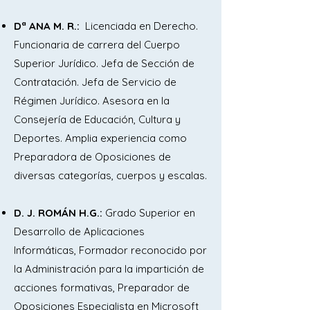
Dª ANA M. R.:
Licenciada en Derecho.
Tema 6.- La atención primaria de salud. 
Funcionaria de carrera del Cuerpo
Los equipos de atención primaria. El 
Superior Jurídico. Jefa de Sección de
centro de salud y la zona básica de 
Contratación. Jefa de Servicio de
salud. La asistencia especializada. El 
Régimen Jurídico. Asesora en la
área sanitaria. Los hospitales y los 
Consejería de Educación, Cultura y
centros de especialidades. Los 
Deportes. Amplia experiencia como
órganos directivos, la estructura, 
Preparadora de Oposiciones de
organización y funcionamiento de los 
diversas categorías, cuerpos y escalas.
hospitales.

D. J. ROMÁN H.G.:
Grado Superior en
Tema 7.- La Ley de Prevención de 
Desarrollo de Aplicaciones
Riesgos Laborales: Derechos y 
Informáticas, Formador reconocido por
obligaciones; Consulta y participación 
la Administración para la impartición de
de los trabajadores. Plan General de 
acciones formativas, Preparador de
Prevención del Sescam. Plan Perseo: 
Oposiciones Especialista en Microsoft