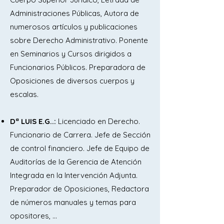
Autónoma de Castilla-La Mancha: 
Administraciones Públicas, Autora de
Principios informadores, Concepto, 
numerosos artículos y publicaciones
Recursos, Prestaciones y 
sobre Derecho Administrativo. Ponente
Características. El Consejo de Salud de 
en Seminarios y Cursos dirigidos a
Castilla-La Mancha. El Plan de Salud de 
Funcionarios Públicos. Preparadora de
Castilla-La Mancha.

Oposiciones de diversos cuerpos y
escalas.
Tema 5.- La Ley de Ordenación 
Sanitaria de Castilla-La Mancha (II): 
Dª LUIS E.G..:
Licenciado en Derecho.
Estructura del Sistema Sanitario de 
Funcionario de Carrera. Jefe de Sección
Castilla-La Mancha: Organización 
de control financiero. Jefe de Equipo de
territorial y funcional. El Servicio de 
Auditorías de la Gerencia de Atención
Salud de Castilla-La Mancha (SESCAM). 
Integrada en la Intervención Adjunta.
Decreto de Estructura Orgánica y 
Preparador de Oposiciones, Redactora
Funciones de los Servicios Centrales y 
de números manuales y temas para
Periféricos del Servicio de Salud de 
opositores, …
Castilla-La Mancha (SESCAM).
