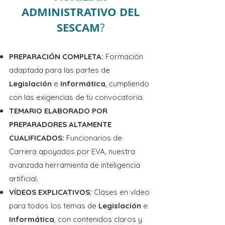
recursos administrativos.

ADMINISTRATIVO DEL
SESCAM
?
Tema 11.- El procedimiento 
administrativo: Los interesados del 
PREPARACIÓN COMPLETA:
Formación
procedimiento. Actividad de las 
adaptada para las partes de
administraciones públicas: Normas 
Legislación
e
Informática
, cumpliendo
generales de actuación; términos y 
con las exigencias de tu convocatoria.
plazos. El procedimiento administrativo 
TEMARIO ELABORADO POR
común: Derechos del interesado; 
PREPARADORES ALTAMENTE
iniciación; instrucción, finalización y 
CUALIFICADOS:
Funcionarios de
ejecución. Tramitación simplificada.

Carrera
apoyados por EVA, nuestra
avanzada herramienta de inteligencia
Tema 12.- La Administración Electrónica 
artificial.
y sus utilidades. Funcionamiento 
VÍDEOS EXPLICATIVOS:
Clases en vídeo
electrónico del Sector Público. 
para todos los temas de
Legislación
e
Soportes de la Administración 
Informática
, con contenidos claros y
Electrónica: La firma electrónica y el 