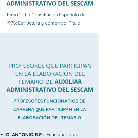
ADMINISTRATIVO DEL SESCAM
Tema 1.- La Constitución Española de 
1978: Estructura y contenido. Título 
Preliminar. Los derechos y deberes 
fundamentales: Derechos y Libertades. 
Garantías y Suspensión. La Igualdad 
efectiva entre hombres y mujeres. 
Políticas públicas de Igualdad. Medidas 
PROFESORES QUE PARTICIPAN
EN LA ELABORACIÓN DEL
de protección integral contra la 
TEMARIO DE
AUXILIAR
violencia de género. Medidas de 
ADMINISTRATIVO DEL SESCAM
protección integral contra la violencia 
de género.

PROFESORES FUNCIONARIOS DE
CARRERA QUE PARTICIPAN EN LA
Tema 2.- El Estatuto de Autonomía de 
ELABORACIÓN DEL TEMARIO
Castilla-La Mancha: Competencias de la 
Junta de Comunidades. Instituciones de 
D. AN
TONIO R.P.:
Funcionario de