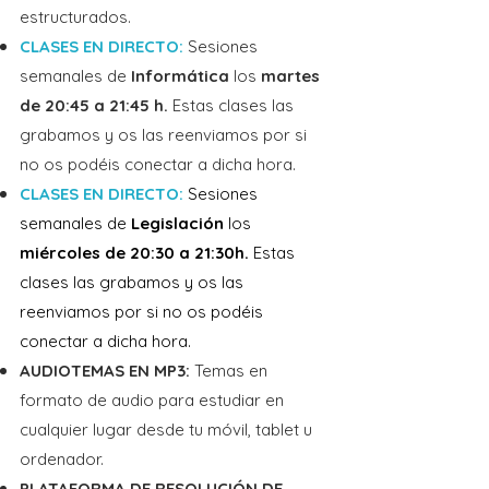
estructurados.
certificado digital. La Sede Electrónica 
CLASES EN DIRECTO:
Sesiones
en la Junta de Comunidades de Castilla-
semanales de
Informática
los
martes
La Mancha. La Web del Sescam: 
de 20:45 a 21:45 h.
Estas clases las
tramitación electrónica. Accesos y 
grabamos y os las reenviamos por si
contenidos de atención al profesional.

no os podéis conectar a dicha hora.
CLASES EN DIRECTO:
Sesiones
Tema 13.- Régimen jurídico de la 
semanales de
Legislación
los
protección de datos de carácter 
miércoles de 20:30 a 21:30h.
Estas
personal. Disposiciones generales. 
clases las grabamos y os las
Definiciones y conceptos. Principios de 
reenviamos por si no os podéis
la protección de datos. Derechos de 
conectar a dicha hora.
las personas. La Agencia Española de 
AUDIOTEMAS EN MP3:
Temas en
Protección de datos.

formato de audio para estudiar en
cualquier lugar desde tu móvil, tablet u
Tema 14- Estatuto Marco del personal 
ordenador.
estatutario de los Servicios de Salud (I): 
PLATAFORMA DE RESOLUCIÓN DE