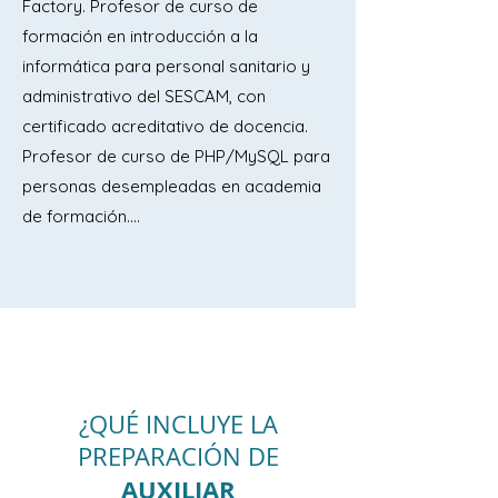
Factory. Profesor de curso de
Comunidades de Castilla-La Mancha.

formación en introducción a la
informática para personal sanitario y
Tema 9.- Ley de Régimen Jurídico del 
administrativo del SESCAM, con
Sector Público: Disposiciones 
certificado acreditativo de docencia.
generales. Los órganos 
Profesor de curso de PHP/MySQL para
administrativos. Principios generales y 
personas desempleadas en academia
competencia. Abstención y recusación. 
de formación....
Principios de la potestad sancionadora. 
Principios de la responsabilidad 
patrimonial. Relaciones 
interadmistrativas.

Tema 10.- El acto administrativo: 
concepto, naturaleza y elementos. 
¿QUÉ INCLUYE LA
Requisitos y eficacia. Nulidad y 
PREPARACIÓN DE
Anulabilidad. La revisión de oficio y los 
AUXILIAR