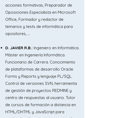
acciones formativas, Preparador de
Oposiciones Especialista en Microsoft
Office, Formador y redactor de
II. Organización de oficinas públicas

temarios y tests de informática para
opositores, …
1. Atención al público. Atención de 
personas con discapacidad. Los 
D. JAVIER R.B.:
Ingeniero en Informática.
servicios de información administrativa. 
Máster en Ingeniería Informática.
Información general y particular al 
Funcionario de Carrera. Conocimiento
ciudadano. Iniciativas. Reclamaciones. 
de plataformas de desarrollo Oracle
Quejas. Peticiones.

Forms y Reports y lenguaje PL/SQL.
Control de versiones SVN, herramienta
2. Concepto de documento, registro y 
de gestión de proyectos REDMINE y
archivo. Funciones del registro y del 
centro de respuestas al usuario. Tutor
archivo. Clases de archivo y criterios de 
de cursos de formación a distancia en
ordenación.

HTML/DHTML y JavaScript para