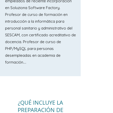
empleados de reciente incorporación
3. Administración electrónica y 
en Soluziona Software Factory.
servicios al ciudadano. Análisis de 
Profesor de curso de formación en
principales páginas web de carácter 
introducción a la informática para
público. Servicios telemáticos. Oficinas 
personal sanitario y administrativo del
integradas de atención al ciudadano. 
SESCAM, con certificado acreditativo de
Ventanilla única empresarial. El Punto de 
docencia. Profesor de curso de
Acceso General de la Administración 
PHP/MySQL para personas
General del Estado.

desempleadas en academia de
formación....
4. La protección de datos personales 
y su régimen Jurídico: principios, 
derechos, responsable y encargado 
del tratamiento, delegado y 
autoridades de protección de datos. 
Derechos digitales.

¿QUÉ INCLUYE LA
PREPARACIÓN DE