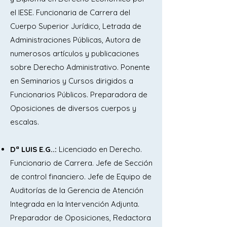
6. El Gobierno Abierto: concepto y 
el IESE. Funcionaria de Carrera del
principios informadores. La Agenda 
Cuerpo Superior Jurídico, Letrada de
2030 y los Objetivos de Desarrollo 
Administraciones Públicas, Autora de
Sostenible.

numerosos artículos y publicaciones
sobre Derecho Administrativo. Ponente
7. La Ley 19/2013, de 9 de diciembre, 
en Seminarios y Cursos dirigidos a
de transparencia, acceso a la 
Funcionarios Públicos. Preparadora de
información pública y buen gobierno.

Oposiciones de diversos cuerpos y
escalas.
8. La Administración General del 
Estado. Órganos centrales. Órganos 
Dª LUIS E.G..:
Licenciado en Derecho.
superiores y directivos. Órganos 
Funcionario de Carrera. Jefe de Sección
territoriales. La Administración del 
de control financiero. Jefe de Equipo de
Estado en el Exterior.

Auditorías de la Gerencia de Atención
Integrada en la Intervención Adjunta.
9. La Organización territorial del 
Preparador de Oposiciones, Redactora
Estado: las Comunidades Autónomas. 