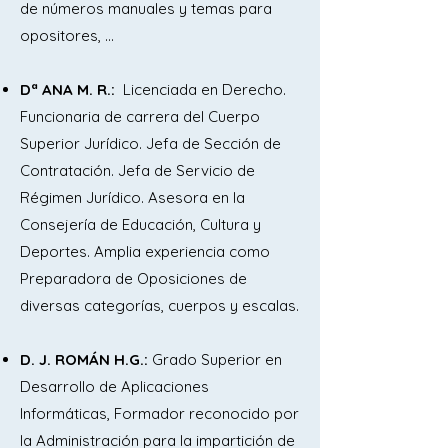
de números manuales y temas para
Constitución y distribución de 
opositores, …
competencias entre el Estado y las 
Comunidades Autónomas. Estatutos de 
Dª ANA M. R.:
Licenciada en Derecho.
Autonomía.

Funcionaria de carrera del Cuerpo
Superior Jurídico. Jefa de Sección de
10. La Administración local: entidades 
Contratación. Jefa de Servicio de
que la integran. La provincia, el 
Régimen Jurídico. Asesora en la
municipio y la isla.

Consejería de Educación, Cultura y
Deportes. Amplia experiencia como
11. La organización de la Unión 
Preparadora de Oposiciones de
Europea. El Consejo Europeo, el 
diversas categorías, cuerpos y escalas.
Consejo, el Parlamento Europeo, la 
Comisión Europea y el Tribunal de 
D. J. ROMÁN H.G.:
Grado Superior en
Justicia de la Unión Europea. Efectos de 
Desarrollo de Aplicaciones
la integración europea sobre la 
Informáticas, Formador reconocido por
organización del Estado español.

la Administración para la impartición de