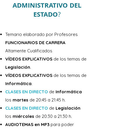
ADMINISTRATIVO DEL
ESTADO
?
III. Derecho administrativo general

1. Las fuentes del derecho 
Temario elaborado por Profesores
administrativo. La jerarquía de las 
FUNCIONARIOS DE CARRERA
fuentes. La ley. Las disposiciones del 
Altamente Cualificados
Ejecutivo con fuerza de ley: decreto-ley 
VÍDEOS EXPLICATIVOS
de los temas de
y decreto legislativo. El reglamento: 
Legislación
.
concepto, clases y límites. Otras 
VÍDEOS EXPLICATIVOS
de los temas de
fuentes del derecho administrativo.

Informática
.
CLASES EN DIRECTO
de
Informática
2. El acto administrativo: concepto, 
los
martes
de 20:45 a 21:45 h.
clases y elementos. Eficacia y validez 
CLASES EN DIRECTO
de
Legislación
de los actos administrativos. Su 
los
miércoles
de 20:30 a 21:30 h.
motivación y notificación.

AUDIOTEMAS en MP3
para poder