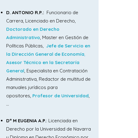
atribuciones y funcionamiento del 
D. AN
TONIO R.P.:
Funcionario de
Congreso de los Diputados y del 
Carrera, Licenciado en Derecho,
Senado.

Doctorado en Derecho
Administrativo
, Master en Gestión de
4. El Poder Judicial. El Consejo General 
Políticas Públicas,
Jefe de Servicio en
del Poder Judicial. El Tribunal Supremo. 
la Dirección General de Economía
,
La organización judicial española.

Asesor Técnico en la Secretaría
General
, Especialista en Contratación
5. El Gobierno y la Administración. El 
Administrativa, Redactor de multitud de
Presidente del Gobierno. El Consejo de 
manuales jurídicos para
Ministros. Designación, causas de cese 
opositores,
Profesor de Universidad
,
y responsabilidad del Gobierno. Las 
...​​
funciones del Gobierno. Relaciones 
entre el Gobierno y las Cortes 
Dª M EUGENIA A.P.
: Licenciada en
Generales.

Derecho por la Universidad de Navarra
y Diploma en Derecho Económico por