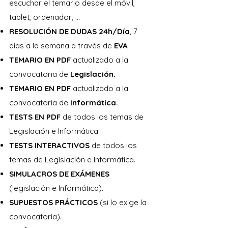
escuchar el temario desde el móvil,
3. Las Leyes del Procedimiento 
tablet, ordenador, …
Administrativo Común de las 
RESOLUCIÓN DE DUDAS 24h/Día
, 7
Administraciones Públicas y del 
días a la semana a través de
EVA
Régimen Jurídico del Sector Público. 
TEMARIO EN PDF
actualizado a la
Procedimiento administrativo común y 
convocatoria de
Legislación.
su alcance: iniciación, ordenación, 
TEMARIO EN PDF
instrucción y terminación. La revisión de 
actualizado a la
los actos en vía administrativa: revisión 
convocatoria de
Informática.
de oficio y recursos administrativos. El 
TESTS EN PDF
de todos los temas de
recurso contencioso-administrativo. 
Legislación e Informática.
Actividad administrativa impugnable. 
TESTS INTERACTIVOS
de todos los
Las partes: capacidad, legitimación, 
temas de Legislación e Informática.
representación y defensa.

SIMULACROS DE EXÁMENES
(legislación e Informática).
4. Los contratos del sector público: 
SUPUESTOS PRÁCTICOS
(si lo exige la
concepto y clases. Preparación, 
convocatoria).
adjudicación, efectos, cumplimiento y 