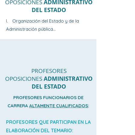
OPOSICIONES
ADMINISTRATIVO
DEL ESTADO
I. Organización del Estado y de la 
Administración pública

1. La Constitución Española de 1978: 
estructura y contenido. Derechos y 
deberes fundamentales. Su garantía y 
suspensión. El Tribunal Constitucional. El 
PROFESORES
OPOSICIONES
ADMINISTRATIVO
Defensor del Pueblo. Reforma de la 
DEL ESTADO
Constitución.

PROFESORES FUNCIONARIOS DE
2. La Jefatura del Estado. La Corona: 
CARRERA
ALTAMENTE CUALIFICADOS
:
funciones constitucionales del Rey. 
Sucesión y regencia.

PROFESORES QUE PARTICIPAN EN LA
ELABORACIÓN DEL TEMARIO:
3. Las Cortes Generales: composición, 