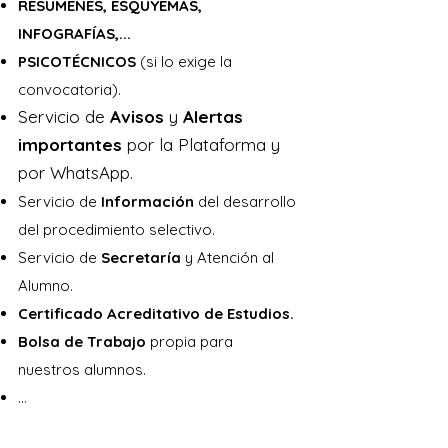
RESÚMENES, ESQUYEMAS,
extinción. La revisión de precios y otras 
INFOGRAFÍAS,...
alteraciones contractuales. Régimen de 
PSICOTÉCNICOS
(si lo exige la
invalidez y recursos.

convocatoria).
Servicio de
Avisos
y
Alertas
5. Procedimientos y formas de la 
importantes
por la Plataforma y
actividad administrativa. La actividad de 
por WhatsApp.
limitación, arbitral, de servicio público y 
Servicio de
Información
del desarrollo
de fomento. Formas de gestión de los 
del procedimiento selectivo.
servicios públicos.

Servicio de
Secretaría
y Atención al
Alumno.
6. La responsabilidad patrimonial de 
Certificado Acreditativo de Estudios.
las Administraciones públicas. 
Bolsa de Trabajo
propia para
Concepto y clases. Requisitos 
nuestros alumnos.
generales. Efectos.

...
7. Políticas de igualdad y contra la 